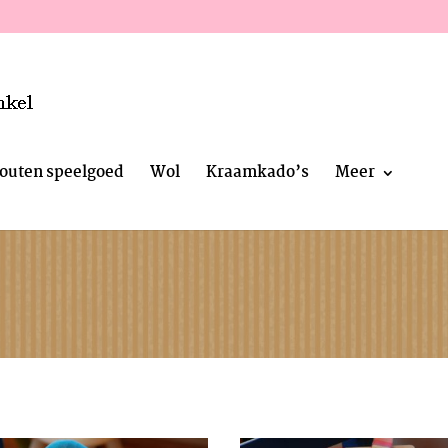
outen speelgoed
Wol
Kraamkado’s
Meer