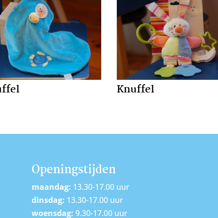
ffel
Knuffel
Openingstijden
maandag:
13.30-17.00 uur
dinsdag:
13.30-17.00 uur
woensdag:
9.30-17.00 uur