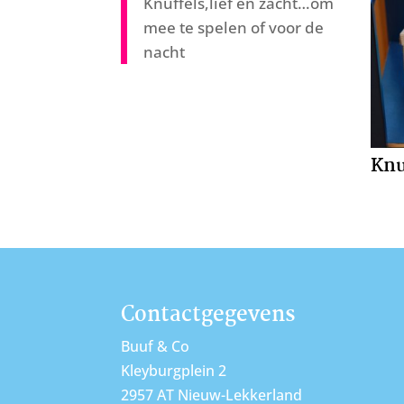
Knuffels,lief en zacht…om
mee te spelen of voor de
nacht
Knu
Contactgegevens
Buuf & Co
Kleyburgplein 2
2957 AT Nieuw-Lekkerland